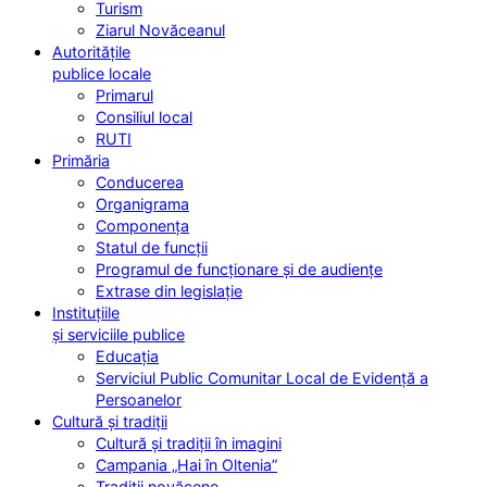
Turism
Ziarul Novăceanul
Autoritățile
publice locale
Primarul
Consiliul local
RUTI
Primăria
Conducerea
Organigrama
Componența
Statul de funcții
Programul de funcționare și de audiențe
Extrase din legislație
Instituțiile
și serviciile publice
Educația
Serviciul Public Comunitar Local de Evidență a
Persoanelor
Cultură și tradiții
Cultură și tradiții în imagini
Campania „Hai în Oltenia”
Tradiții novăcene