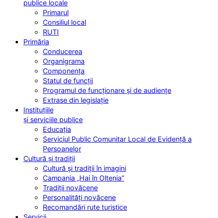
publice locale
Primarul
Consiliul local
RUTI
Primăria
Conducerea
Organigrama
Componența
Statul de funcții
Programul de funcționare și de audiențe
Extrase din legislație
Instituțiile
și serviciile publice
Educația
Serviciul Public Comunitar Local de Evidență a
Persoanelor
Cultură și tradiții
Cultură și tradiții în imagini
Campania „Hai în Oltenia”
Tradiții novăcene
Personalități novăcene
Recomandări rute turistice
Servicii