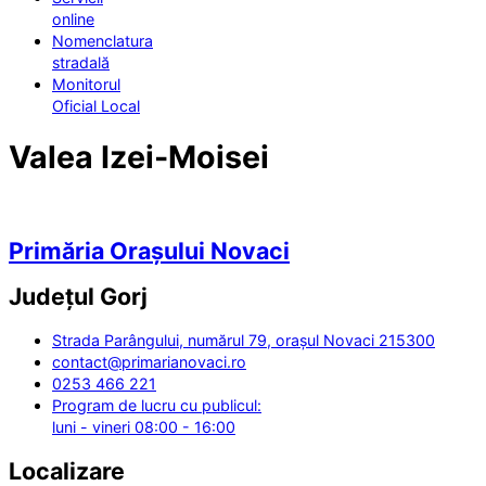
online
Nomenclatura
stradală
Monitorul
Oficial Local
Valea Izei-Moisei
Primăria Orașului Novaci
Județul
Gorj
Strada Parângului, numărul 79, orașul Novaci 215300
contact@primarianovaci.ro
0253 466 221
Program de lucru cu publicul:
luni - vineri 08:00 - 16:00
Localizare