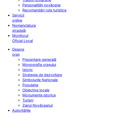
Personalități novăcene
Recomandări rute turistice
Servicii
online
Nomenclatura
stradală
Monitorul
Oficial Local
Despre
oraș
Prezentare generală
Monografia orașului
Istoric
Strategia de dezvoltare
Simbolurile Naționale
Populația
Obiective locale
Monumente istorice
Turism
Ziarul Novăceanul
Autoritățile