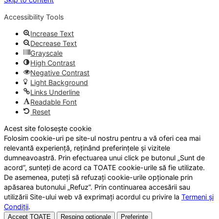
Accessibility Tools
Increase Text
Decrease Text
Grayscale
High Contrast
Negative Contrast
Light Background
Links Underline
Readable Font
Reset
Acest site folosește cookie
Folosim cookie-uri pe site-ul nostru pentru a vă oferi cea mai
relevantă experiență, reținând preferințele și vizitele
dumneavoastră. Prin efectuarea unui click pe butonul „Sunt de
acord”, sunteți de acord ca TOATE cookie-urile să fie utilizate.
De asemenea, puteți să refuzați cookie-urile opționale prin
apăsarea butonului „Refuz”. Prin continuarea accesării sau
utilizării Site-ului web vă exprimați acordul cu privire la
Termeni și
Condiții
.
Accept TOATE
Resping opționale
Preferințe