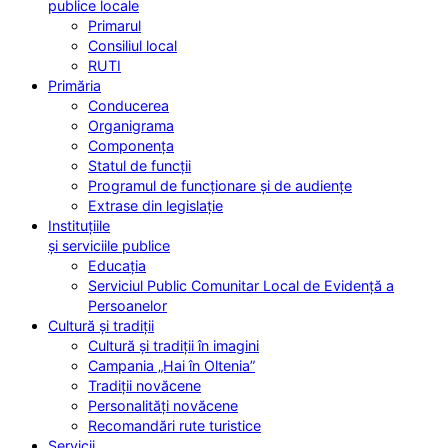
publice locale
Primarul
Consiliul local
RUTI
Primăria
Conducerea
Organigrama
Componența
Statul de funcții
Programul de funcționare și de audiențe
Extrase din legislație
Instituțiile
și serviciile publice
Educația
Serviciul Public Comunitar Local de Evidență a
Persoanelor
Cultură și tradiții
Cultură și tradiții în imagini
Campania „Hai în Oltenia”
Tradiții novăcene
Personalități novăcene
Recomandări rute turistice
Servicii