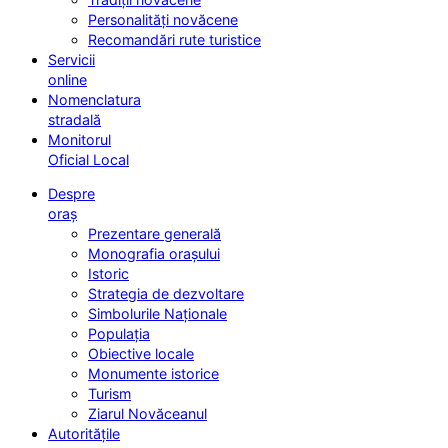
Personalități novăcene
Recomandări rute turistice
Servicii
online
Nomenclatura
stradală
Monitorul
Oficial Local
Despre
oraș
Prezentare generală
Monografia orașului
Istoric
Strategia de dezvoltare
Simbolurile Naționale
Populația
Obiective locale
Monumente istorice
Turism
Ziarul Novăceanul
Autoritățile