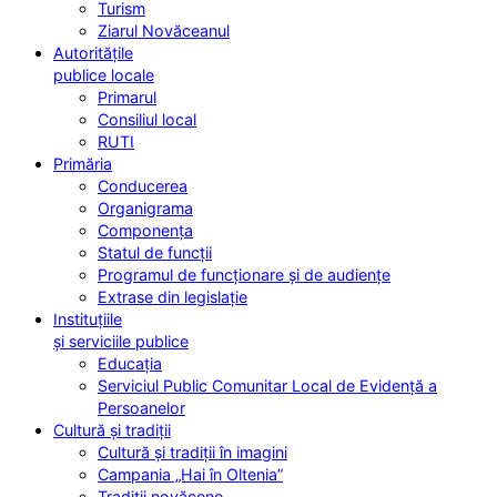
Turism
Ziarul Novăceanul
Autoritățile
publice locale
Primarul
Consiliul local
RUTI
Primăria
Conducerea
Organigrama
Componența
Statul de funcții
Programul de funcționare și de audiențe
Extrase din legislație
Instituțiile
și serviciile publice
Educația
Serviciul Public Comunitar Local de Evidență a
Persoanelor
Cultură și tradiții
Cultură și tradiții în imagini
Campania „Hai în Oltenia”
Tradiții novăcene