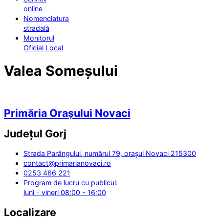
online
Nomenclatura
stradală
Monitorul
Oficial Local
Valea Someșului
Primăria Orașului Novaci
Județul
Gorj
Strada Parângului, numărul 79, orașul Novaci 215300
contact@primarianovaci.ro
0253 466 221
Program de lucru cu publicul:
luni - vineri 08:00 - 16:00
Localizare