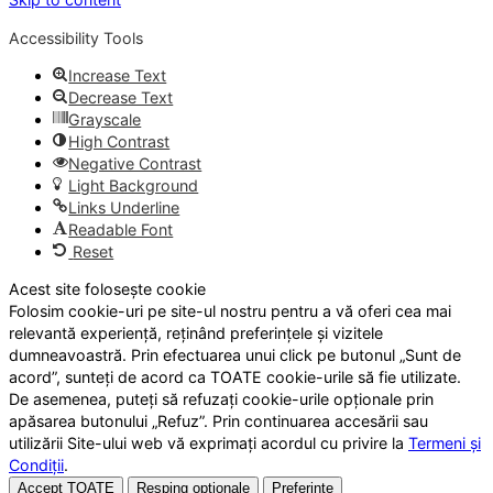
Accessibility Tools
Increase Text
Decrease Text
Grayscale
High Contrast
Negative Contrast
Light Background
Links Underline
Readable Font
Reset
Acest site folosește cookie
Folosim cookie-uri pe site-ul nostru pentru a vă oferi cea mai
relevantă experiență, reținând preferințele și vizitele
dumneavoastră. Prin efectuarea unui click pe butonul „Sunt de
acord”, sunteți de acord ca TOATE cookie-urile să fie utilizate.
De asemenea, puteți să refuzați cookie-urile opționale prin
apăsarea butonului „Refuz”. Prin continuarea accesării sau
utilizării Site-ului web vă exprimați acordul cu privire la
Termeni și
Condiții
.
Accept TOATE
Resping opționale
Preferințe