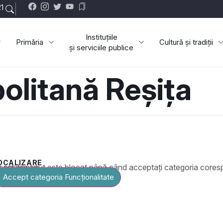
1
Instituțiile
Primăria
Cultură și tradiții
și serviciile publice
olitană Reșița
OCALIZARE
t este blocat până când acceptați categoria corespunzătoare de cookie-uri.
Accept categoria Funcționalitate