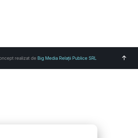
oncept realizat de
Big Media Relații Publice SRL