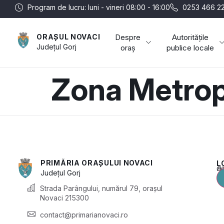
Program de lucru: luni - vineri 08:00 - 16:00
0253 466 22
Despre
Autoritățile
ORAȘUL NOVACI
Județul
Gorj
oraș
publice locale
Zona Metrop
PRIMĂRIA ORAȘULUI NOVACI
L
Acest conținu
Județul
Gorj
Strada Parângului, numărul 79, orașul
Novaci 215300
contact@primarianovaci.ro