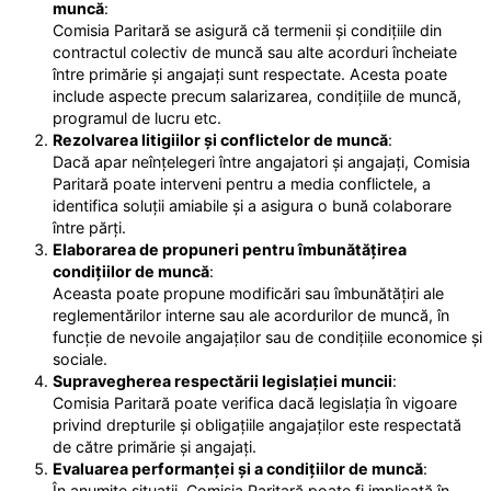
muncă
:
Comisia Paritară se asigură că termenii și condițiile din
contractul colectiv de muncă sau alte acorduri încheiate
între primărie și angajați sunt respectate. Acesta poate
include aspecte precum salarizarea, condițiile de muncă,
programul de lucru etc.
Rezolvarea litigiilor și conflictelor de muncă
:
Dacă apar neînțelegeri între angajatori și angajați, Comisia
Paritară poate interveni pentru a media conflictele, a
identifica soluții amiabile și a asigura o bună colaborare
între părți.
Elaborarea de propuneri pentru îmbunătățirea
condițiilor de muncă
:
Aceasta poate propune modificări sau îmbunătățiri ale
reglementărilor interne sau ale acordurilor de muncă, în
funcție de nevoile angajaților sau de condițiile economice și
sociale.
Supravegherea respectării legislației muncii
:
Comisia Paritară poate verifica dacă legislația în vigoare
privind drepturile și obligațiile angajaților este respectată
de către primărie și angajați.
Evaluarea performanței și a condițiilor de muncă
:
În anumite situații, Comisia Paritară poate fi implicată în