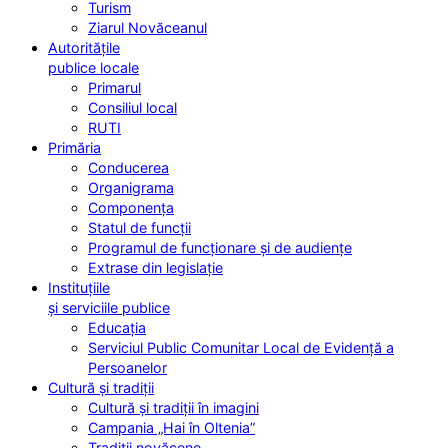
Turism
Ziarul Novăceanul
Autoritățile
publice locale
Primarul
Consiliul local
RUTI
Primăria
Conducerea
Organigrama
Componența
Statul de funcții
Programul de funcționare și de audiențe
Extrase din legislație
Instituțiile
și serviciile publice
Educația
Serviciul Public Comunitar Local de Evidență a
Persoanelor
Cultură și tradiții
Cultură și tradiții în imagini
Campania „Hai în Oltenia”
Tradiții novăcene