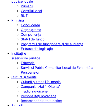
publice locale
Primarul
Consiliul local
RUTI
Primăria
Conducerea
Organigrama
Componența
Statul de funcții
Programul de funcționare și de audiențe
Extrase din legislație
Instituțiile
și serviciile publice
Educația
Serviciul Public Comunitar Local de Evidență a
Persoanelor
Cultură și tradiții
Cultură și tradiții în imagini
Campania „Hai în Oltenia”
Tradiții novăcene
Personalități novăcene
Recomandări rute turistice
Servicii