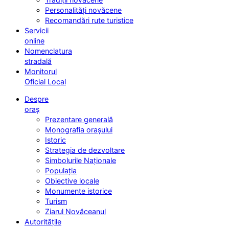
Personalități novăcene
Recomandări rute turistice
Servicii
online
Nomenclatura
stradală
Monitorul
Oficial Local
Despre
oraș
Prezentare generală
Monografia orașului
Istoric
Strategia de dezvoltare
Simbolurile Naționale
Populația
Obiective locale
Monumente istorice
Turism
Ziarul Novăceanul
Autoritățile