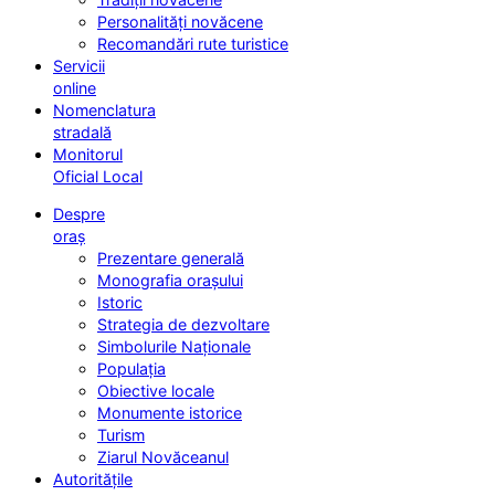
Personalități novăcene
Recomandări rute turistice
Servicii
online
Nomenclatura
stradală
Monitorul
Oficial Local
Despre
oraș
Prezentare generală
Monografia orașului
Istoric
Strategia de dezvoltare
Simbolurile Naționale
Populația
Obiective locale
Monumente istorice
Turism
Ziarul Novăceanul
Autoritățile