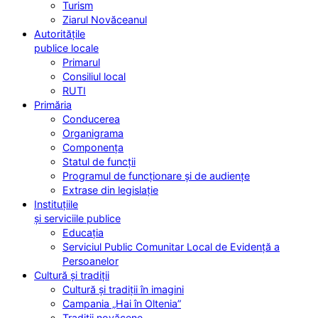
Turism
Ziarul Novăceanul
Autoritățile
publice locale
Primarul
Consiliul local
RUTI
Primăria
Conducerea
Organigrama
Componența
Statul de funcții
Programul de funcționare și de audiențe
Extrase din legislație
Instituțiile
și serviciile publice
Educația
Serviciul Public Comunitar Local de Evidență a
Persoanelor
Cultură și tradiții
Cultură și tradiții în imagini
Campania „Hai în Oltenia”
Tradiții novăcene