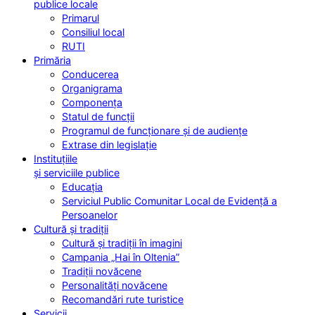
publice locale
Primarul
Consiliul local
RUTI
Primăria
Conducerea
Organigrama
Componența
Statul de funcții
Programul de funcționare și de audiențe
Extrase din legislație
Instituțiile
și serviciile publice
Educația
Serviciul Public Comunitar Local de Evidență a
Persoanelor
Cultură și tradiții
Cultură și tradiții în imagini
Campania „Hai în Oltenia”
Tradiții novăcene
Personalități novăcene
Recomandări rute turistice
Servicii