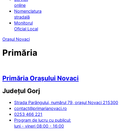
online
Nomenclatura
stradală
Monitorul
Oficial Local
Orașul Novaci
Primăria
Primăria Orașului Novaci
Județul
Gorj
Strada Parângului, numărul 79, orașul Novaci 215300
contact@primarianovaci.ro
0253 466 221
Program de lucru cu publicul:
luni - vineri 08:00 - 16:00