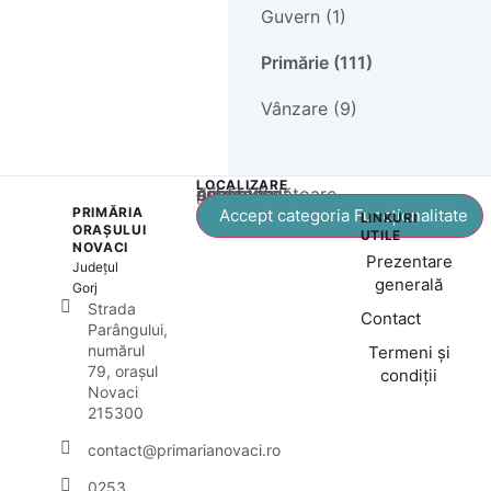
Guvern (1)
Primărie (111)
Vânzare (9)
LOCALIZARE
Acest conținut este blocat până când acceptați categoria corespunzătoare de cookie-uri.
PRIMĂRIA
Accept categoria Funcționalitate
LINKURI
ORAȘULUI
UTILE
NOVACI
Prezentare
Județul
generală
Gorj
Strada
Contact
Parângului,
numărul
Termeni și
79, orașul
condiții
Novaci
215300
contact@primarianovaci.ro
0253