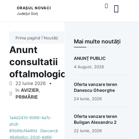
ORAȘUL NOVACI
Județul
Gorj
și serviciile publice
Cultură și tradiții
Prima pagină
Noutăți
Mai multe noutăți
Anunt
ANUNŢ PUBLIC
consultatii
4 August, 2026
oftalmologice
22 Iunie 2026
Oferta vanzare teren
în
AVIZIER
,
Danescu Gheorghe
PRIMĂRIE
24 Iunie, 2026
Oferta vanzare teren
1a4d2410-6066-4a7c-
Buligan Alexandru 2
a1c8-
22 Iunie, 2026
85b66cf4e90d
Descarcă
46d0e9cc-20c6-4d66-