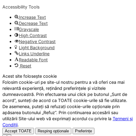
Accessibility Tools
Increase Text
Decrease Text
Grayscale
High Contrast
Negative Contrast
Light Background
Links Underline
Readable Font
Reset
Acest site folosește cookie
Folosim cookie-uri pe site-ul nostru pentru a vă oferi cea mai
relevantă experiență, reținând preferințele și vizitele
dumneavoastră. Prin efectuarea unui click pe butonul „Sunt de
acord”, sunteți de acord ca TOATE cookie-urile să fie utilizate.
De asemenea, puteți să refuzați cookie-urile opționale prin
apăsarea butonului „Refuz”. Prin continuarea accesării sau
utilizării Site-ului web vă exprimați acordul cu privire la
Termeni și
Condiții
.
Accept TOATE
Resping opționale
Preferințe