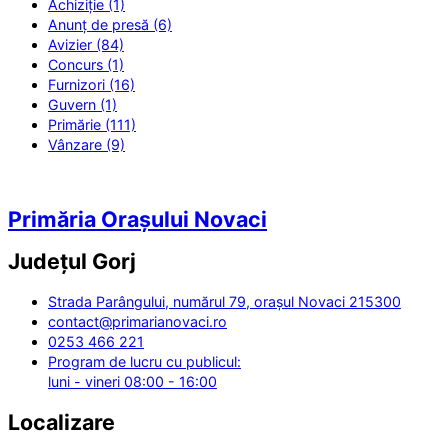
Achiziție (1)
Anunț de presă (6)
Avizier (84)
Concurs (1)
Furnizori (16)
Guvern (1)
Primărie (111)
Vânzare (9)
Primăria Orașului Novaci
Județul
Gorj
Strada Parângului, numărul 79, orașul Novaci 215300
contact@primarianovaci.ro
0253 466 221
Program de lucru cu publicul:
luni - vineri 08:00 - 16:00
Localizare