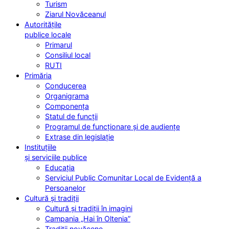
Turism
Ziarul Novăceanul
Autoritățile
publice locale
Primarul
Consiliul local
RUTI
Primăria
Conducerea
Organigrama
Componența
Statul de funcții
Programul de funcționare și de audiențe
Extrase din legislație
Instituțiile
și serviciile publice
Educația
Serviciul Public Comunitar Local de Evidență a
Persoanelor
Cultură și tradiții
Cultură și tradiții în imagini
Campania „Hai în Oltenia”
Tradiții novăcene