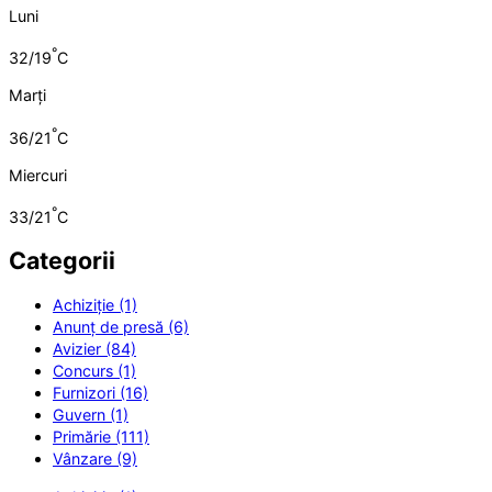
Luni
°
32/19
C
Marți
°
36/21
C
Miercuri
°
33/21
C
Categorii
Achiziție (1)
Anunț de presă (6)
Avizier (84)
Concurs (1)
Furnizori (16)
Guvern (1)
Primărie (111)
Vânzare (9)