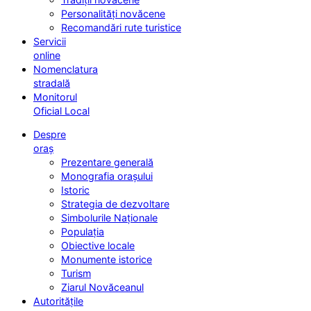
Personalități novăcene
Recomandări rute turistice
Servicii
online
Nomenclatura
stradală
Monitorul
Oficial Local
Despre
oraș
Prezentare generală
Monografia orașului
Istoric
Strategia de dezvoltare
Simbolurile Naționale
Populația
Obiective locale
Monumente istorice
Turism
Ziarul Novăceanul
Autoritățile