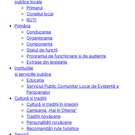
publice locale
Primarul
Consiliul local
RUTI
Primăria
Conducerea
Organigrama
Componența
Statul de funcții
Programul de funcționare și de audiențe
Extrase din legislație
Instituțiile
și serviciile publice
Educația
Serviciul Public Comunitar Local de Evidență a
Persoanelor
Cultură și tradiții
Cultură și tradiții în imagini
Campania „Hai în Oltenia”
Tradiții novăcene
Personalități novăcene
Recomandări rute turistice
Servicii