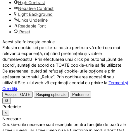
High Contrast
Negative Contrast
Light Background
Links Underline
Readable Font
Reset
Acest site folosește cookie
Folosim cookie-uri pe site-ul nostru pentru a vă oferi cea mai
relevantă experiență, reținând preferințele și vizitele
dumneavoastră. Prin efectuarea unui click pe butonul „Sunt de
acord”, sunteți de acord ca TOATE cookie-urile să fie utilizate.
De asemenea, puteți să refuzați cookie-urile opționale prin
apăsarea butonului „Refuz”. Prin continuarea accesării sau
utilizării Site-ului web vă exprimați acordul cu privire la
Termeni și
Condiții
.
Accept TOATE
Resping opționale
Preferințe
🍪
Preferințe
×
Necesare
Cookie-urile necesare sunt esențiale pentru funcțiile de bază ale
site-ului web, iar site-ul web nu va funcționa în modul dorit fără