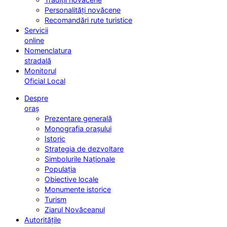
Personalități novăcene
Recomandări rute turistice
Servicii
online
Nomenclatura
stradală
Monitorul
Oficial Local
Despre
oraș
Prezentare generală
Monografia orașului
Istoric
Strategia de dezvoltare
Simbolurile Naționale
Populația
Obiective locale
Monumente istorice
Turism
Ziarul Novăceanul
Autoritățile