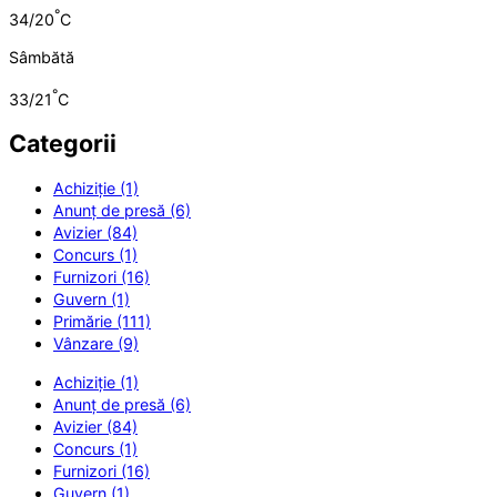
°
34/20
C
Sâmbătă
°
33/21
C
Categorii
Achiziție (1)
Anunț de presă (6)
Avizier (84)
Concurs (1)
Furnizori (16)
Guvern (1)
Primărie (111)
Vânzare (9)
Achiziție (1)
Anunț de presă (6)
Avizier (84)
Concurs (1)
Furnizori (16)
Guvern (1)