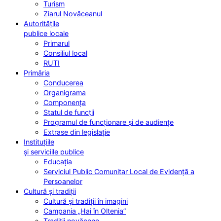
Turism
Ziarul Novăceanul
Autoritățile
publice locale
Primarul
Consiliul local
RUTI
Primăria
Conducerea
Organigrama
Componența
Statul de funcții
Programul de funcționare și de audiențe
Extrase din legislație
Instituțiile
și serviciile publice
Educația
Serviciul Public Comunitar Local de Evidență a
Persoanelor
Cultură și tradiții
Cultură și tradiții în imagini
Campania „Hai în Oltenia”
Tradiții novăcene