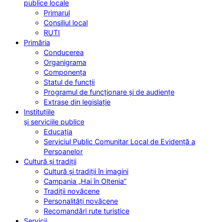
publice locale
Primarul
Consiliul local
RUTI
Primăria
Conducerea
Organigrama
Componența
Statul de funcții
Programul de funcționare și de audiențe
Extrase din legislație
Instituțiile
și serviciile publice
Educația
Serviciul Public Comunitar Local de Evidență a
Persoanelor
Cultură și tradiții
Cultură și tradiții în imagini
Campania „Hai în Oltenia”
Tradiții novăcene
Personalități novăcene
Recomandări rute turistice
Servicii