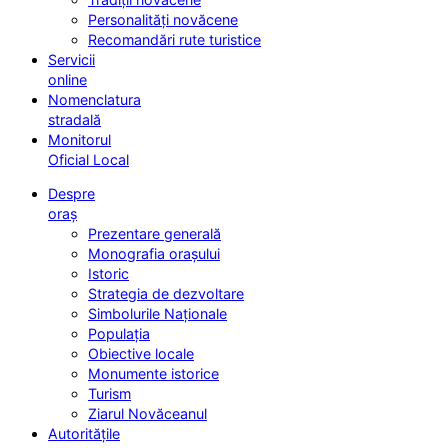
Personalități novăcene
Recomandări rute turistice
Servicii
online
Nomenclatura
stradală
Monitorul
Oficial Local
Despre
oraș
Prezentare generală
Monografia orașului
Istoric
Strategia de dezvoltare
Simbolurile Naționale
Populația
Obiective locale
Monumente istorice
Turism
Ziarul Novăceanul
Autoritățile