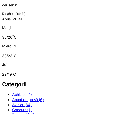
cer senin
Răsărit: 06:20
Apus: 20:41
Marți
°
35/20
C
Miercuri
°
33/23
C
Joi
°
29/19
C
Categorii
Achiziție (1)
Anunț de presă (6)
Avizier (84)
Concurs (1)