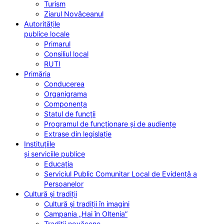
Turism
Ziarul Novăceanul
Autoritățile
publice locale
Primarul
Consiliul local
RUTI
Primăria
Conducerea
Organigrama
Componența
Statul de funcții
Programul de funcționare și de audiențe
Extrase din legislație
Instituțiile
și serviciile publice
Educația
Serviciul Public Comunitar Local de Evidență a
Persoanelor
Cultură și tradiții
Cultură și tradiții în imagini
Campania „Hai în Oltenia”
Tradiții novăcene