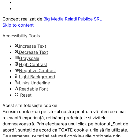
Concept realizat de
Big Media Relații Publice SRL
Skip to content
Accessibility Tools
Increase Text
Decrease Text
Grayscale
High Contrast
Negative Contrast
Light Background
Links Underline
Readable Font
Reset
Acest site folosește cookie
Folosim cookie-uri pe site-ul nostru pentru a vă oferi cea mai
relevantă experiență, reținând preferințele și vizitele
dumneavoastră. Prin efectuarea unui click pe butonul „Sunt de
acord”, sunteți de acord ca TOATE cookie-urile să fie utilizate.
De asemenea, puteți să refuzați cookie-urile opționale prin