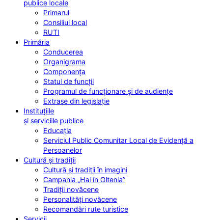
publice locale
Primarul
Consiliul local
RUTI
Primăria
Conducerea
Organigrama
Componența
Statul de funcții
Programul de funcționare și de audiențe
Extrase din legislație
Instituțiile
și serviciile publice
Educația
Serviciul Public Comunitar Local de Evidență a
Persoanelor
Cultură și tradiții
Cultură și tradiții în imagini
Campania „Hai în Oltenia”
Tradiții novăcene
Personalități novăcene
Recomandări rute turistice
Servicii