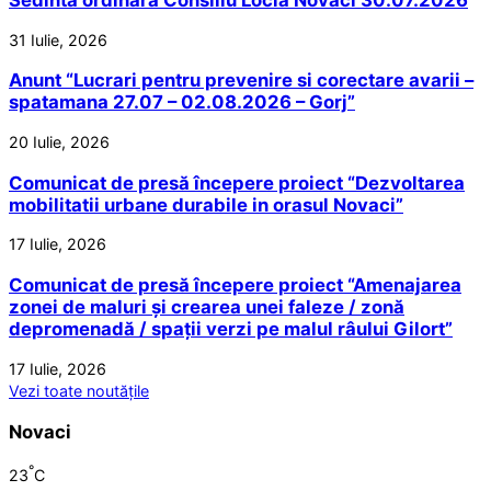
31 Iulie, 2026
Anunt “Lucrari pentru prevenire si corectare avarii –
spatamana 27.07 – 02.08.2026 – Gorj”
20 Iulie, 2026
Comunicat de presă începere proiect “Dezvoltarea
mobilitatii urbane durabile in orasul Novaci”
17 Iulie, 2026
Comunicat de presă începere proiect “Amenajarea
zonei de maluri și crearea unei faleze / zonă
depromenadă / spații verzi pe malul râului Gilort”
17 Iulie, 2026
Vezi toate noutățile
Novaci
°
23
C