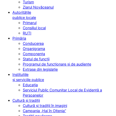
Turism
Ziarul Novăceanul
Autoritățile
publice locale
Primarul
Consiliul local
RUTI
Primăria
Conducerea
Organigrama
Componența
Statul de funcții
Programul de funcționare și de audiențe
Extrase din legislație
Instituțiile
și serviciile publice
Educația
Serviciul Public Comunitar Local de Evidență a
Persoanelor
Cultură și tradiții
Cultură și tradiții în imagini
Campania „Hai în Oltenia”
Tradiții novăcene