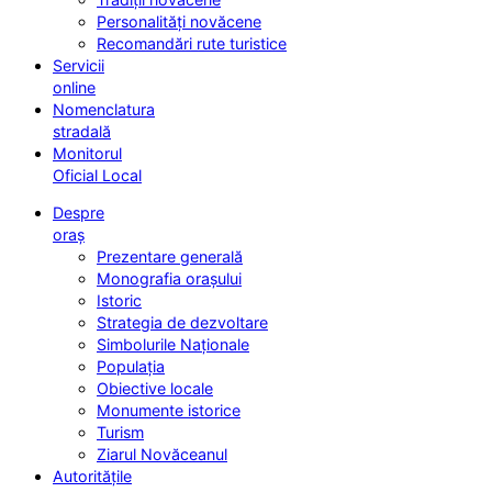
Personalități novăcene
Recomandări rute turistice
Servicii
online
Nomenclatura
stradală
Monitorul
Oficial Local
Despre
oraș
Prezentare generală
Monografia orașului
Istoric
Strategia de dezvoltare
Simbolurile Naționale
Populația
Obiective locale
Monumente istorice
Turism
Ziarul Novăceanul
Autoritățile