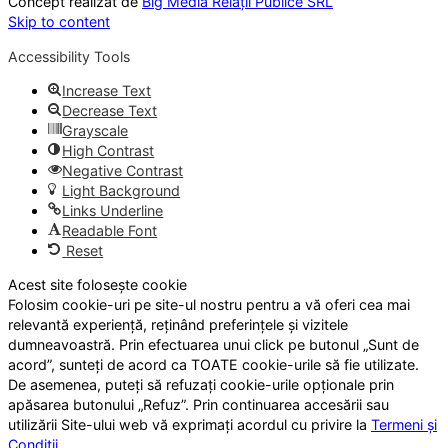
Concept realizat de
Big Media Relații Publice SRL
Skip to content
Accessibility Tools
Increase Text
Decrease Text
Grayscale
High Contrast
Negative Contrast
Light Background
Links Underline
Readable Font
Reset
Acest site folosește cookie
Folosim cookie-uri pe site-ul nostru pentru a vă oferi cea mai
relevantă experiență, reținând preferințele și vizitele
dumneavoastră. Prin efectuarea unui click pe butonul „Sunt de
acord”, sunteți de acord ca TOATE cookie-urile să fie utilizate.
De asemenea, puteți să refuzați cookie-urile opționale prin
apăsarea butonului „Refuz”. Prin continuarea accesării sau
utilizării Site-ului web vă exprimați acordul cu privire la
Termeni și
Condiții
.