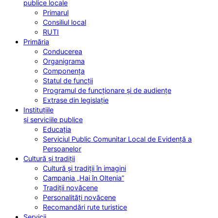
publice locale
Primarul
Consiliul local
RUTI
Primăria
Conducerea
Organigrama
Componența
Statul de funcții
Programul de funcționare și de audiențe
Extrase din legislație
Instituțiile
și serviciile publice
Educația
Serviciul Public Comunitar Local de Evidență a
Persoanelor
Cultură și tradiții
Cultură și tradiții în imagini
Campania „Hai în Oltenia”
Tradiții novăcene
Personalități novăcene
Recomandări rute turistice
Servicii