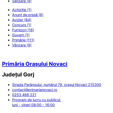
Vânzare (9)
Achiziție (1)
Anunț de presă (6)
Avizier (84)
Concurs (1)
Furnizori (16)
Guvern (1)
Primărie (111)
Vânzare (9)
Primăria Orașului Novaci
Județul
Gorj
Strada Parângului, numărul 79, orașul Novaci 215300
contact@primarianovaci.ro
0253 466 221
Program de lucru cu publicul:
luni - vineri 08:00 - 16:00