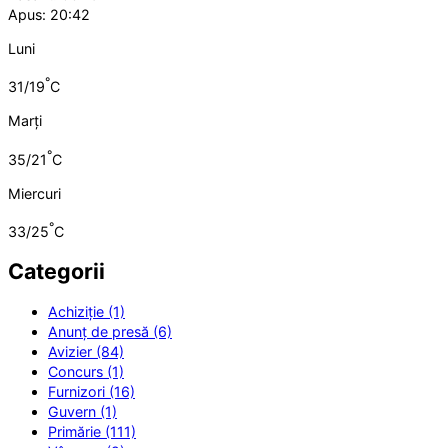
Apus: 20:42
Luni
°
31/19
C
Marți
°
35/21
C
Miercuri
°
33/25
C
Categorii
Achiziție (1)
Anunț de presă (6)
Avizier (84)
Concurs (1)
Furnizori (16)
Guvern (1)
Primărie (111)