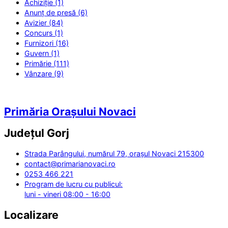
Achiziție (1)
Anunț de presă (6)
Avizier (84)
Concurs (1)
Furnizori (16)
Guvern (1)
Primărie (111)
Vânzare (9)
Primăria Orașului Novaci
Județul
Gorj
Strada Parângului, numărul 79, orașul Novaci 215300
contact@primarianovaci.ro
0253 466 221
Program de lucru cu publicul:
luni - vineri 08:00 - 16:00
Localizare