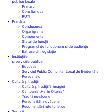
publice locale
Primarul
Consiliul local
RUTI
Primăria
Conducerea
Organigrama
Componența
Statul de funcții
Programul de funcționare și de audiențe
Extrase din legislație
Instituțiile
și serviciile publice
Educația
Serviciul Public Comunitar Local de Evidență a
Persoanelor
Cultură și tradiții
Cultură și tradiții în imagini
Campania „Hai în Oltenia”
Tradiții novăcene
Personalități novăcene
Recomandări rute turistice
Servicii