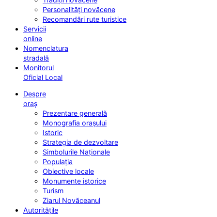
Personalități novăcene
Recomandări rute turistice
Servicii
online
Nomenclatura
stradală
Monitorul
Oficial Local
Despre
oraș
Prezentare generală
Monografia orașului
Istoric
Strategia de dezvoltare
Simbolurile Naționale
Populația
Obiective locale
Monumente istorice
Turism
Ziarul Novăceanul
Autoritățile