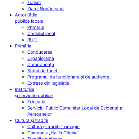
Turism
Ziarul Novăceanul
Autoritățile
publice locale
Primarul
Consiliul local
RUTI
Primăria
Conducerea
Organigrama
Componența
Statul de funcții
Programul de funcționare și de audiențe
Extrase din legislație
Instituțiile
și serviciile publice
Educația
Serviciul Public Comunitar Local de Evidență a
Persoanelor
Cultură și tradiții
Cultură și tradiții în imagini
Campania „Hai în Oltenia”
Tradiții novăcene