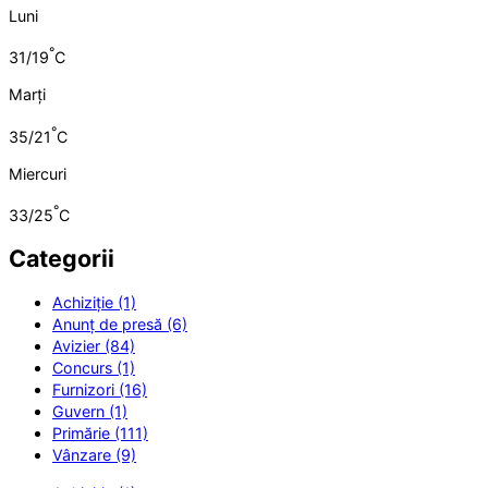
Luni
°
31/19
C
Marți
°
35/21
C
Miercuri
°
33/25
C
Categorii
Achiziție (1)
Anunț de presă (6)
Avizier (84)
Concurs (1)
Furnizori (16)
Guvern (1)
Primărie (111)
Vânzare (9)