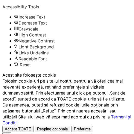
Accessibility Tools
Increase Text
Decrease Text
Grayscale
High Contrast
Negative Contrast
Light Background
Links Underline
Readable Font
Reset
Acest site folosește cookie
Folosim cookie-uri pe site-ul nostru pentru a vă oferi cea mai
relevantă experiență, reținând preferințele și vizitele
dumneavoastră. Prin efectuarea unui click pe butonul „Sunt de
acord”, sunteți de acord ca TOATE cookie-urile să fie utilizate.
De asemenea, puteți să refuzați cookie-urile opționale prin
apăsarea butonului „Refuz”. Prin continuarea accesării sau
utilizării Site-ului web vă exprimați acordul cu privire la
Termeni și
Condiții
.
Accept TOATE
Resping opționale
Preferințe