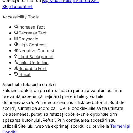
Concept realizat de
Big Media Relații Publice SRL
Skip to content
Accessibility Tools
Increase Text
Decrease Text
Grayscale
High Contrast
Negative Contrast
Light Background
Links Underline
Readable Font
Reset
Acest site folosește cookie
Folosim cookie-uri pe site-ul nostru pentru a vă oferi cea mai
relevantă experiență, reținând preferințele și vizitele
dumneavoastră. Prin efectuarea unui click pe butonul „Sunt de
acord”, sunteți de acord ca TOATE cookie-urile să fie utilizate.
De asemenea, puteți să refuzați cookie-urile opționale prin
apăsarea butonului „Refuz”. Prin continuarea accesării sau
utilizării Site-ului web vă exprimați acordul cu privire la
Termeni și
Condiții
.