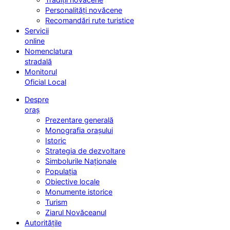
Personalități novăcene
Recomandări rute turistice
Servicii
online
Nomenclatura
stradală
Monitorul
Oficial Local
Despre
oraș
Prezentare generală
Monografia orașului
Istoric
Strategia de dezvoltare
Simbolurile Naționale
Populația
Obiective locale
Monumente istorice
Turism
Ziarul Novăceanul
Autoritățile