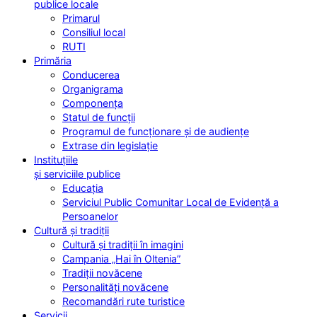
publice locale
Primarul
Consiliul local
RUTI
Primăria
Conducerea
Organigrama
Componența
Statul de funcții
Programul de funcționare și de audiențe
Extrase din legislație
Instituțiile
și serviciile publice
Educația
Serviciul Public Comunitar Local de Evidență a
Persoanelor
Cultură și tradiții
Cultură și tradiții în imagini
Campania „Hai în Oltenia”
Tradiții novăcene
Personalități novăcene
Recomandări rute turistice
Servicii