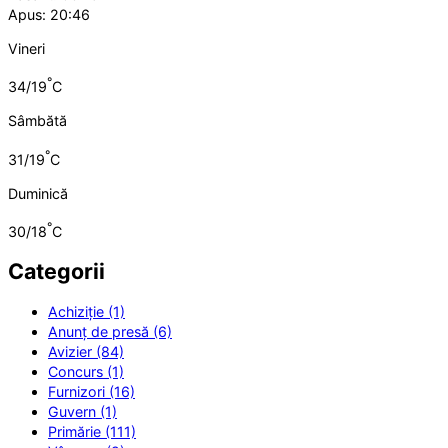
Apus: 20:46
Vineri
°
34/19
C
Sâmbătă
°
31/19
C
Duminică
°
30/18
C
Categorii
Achiziție (1)
Anunț de presă (6)
Avizier (84)
Concurs (1)
Furnizori (16)
Guvern (1)
Primărie (111)