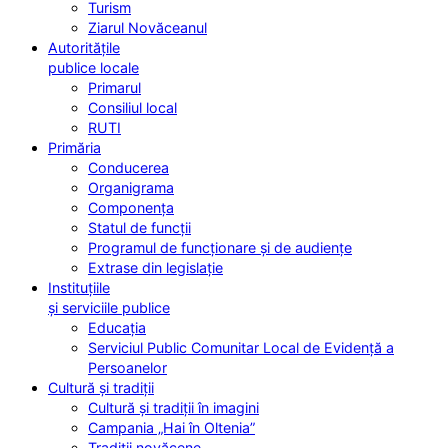
Turism
Ziarul Novăceanul
Autoritățile
publice locale
Primarul
Consiliul local
RUTI
Primăria
Conducerea
Organigrama
Componența
Statul de funcții
Programul de funcționare și de audiențe
Extrase din legislație
Instituțiile
și serviciile publice
Educația
Serviciul Public Comunitar Local de Evidență a
Persoanelor
Cultură și tradiții
Cultură și tradiții în imagini
Campania „Hai în Oltenia”
Tradiții novăcene