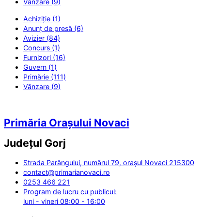
Vânzare (9)
Achiziție (1)
Anunț de presă (6)
Avizier (84)
Concurs (1)
Furnizori (16)
Guvern (1)
Primărie (111)
Vânzare (9)
Primăria Orașului Novaci
Județul
Gorj
Strada Parângului, numărul 79, orașul Novaci 215300
contact@primarianovaci.ro
0253 466 221
Program de lucru cu publicul:
luni - vineri 08:00 - 16:00