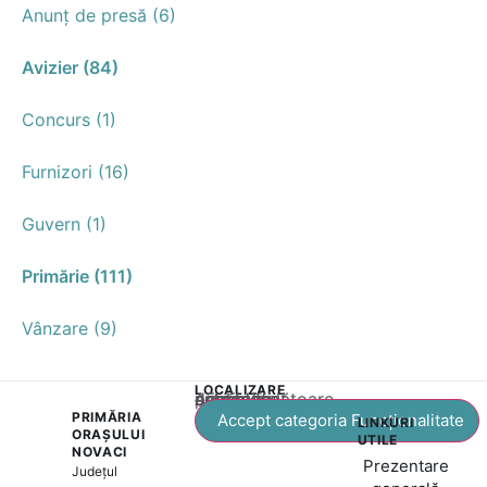
Anunț de presă (6)
Avizier (84)
Concurs (1)
Furnizori (16)
Guvern (1)
Primărie (111)
Vânzare (9)
LOCALIZARE
Acest conținut este blocat până când acceptați categoria corespunzătoare de cookie-uri.
PRIMĂRIA
Accept categoria Funcționalitate
LINKURI
ORAȘULUI
UTILE
NOVACI
Prezentare
Județul