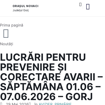
ORAȘUL NOVACI
Județul
Gorj
și serviciile publice
Cultură și tradiții
Prima pagină
Noutăți
LUCRĂRI PENTRU
PREVENIRE ȘI
CORECTARE AVARII –
SĂPTĂMÂNA 01.06 –
07.06.2026 – GORJ
29 Mai 2026
în
AVIZIER
,
PRIMĂRIE