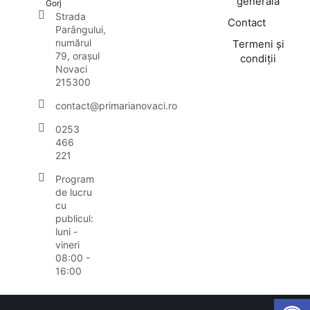
generală
Gorj
Strada
Contact
Parângului,
numărul
Termeni și
79, orașul
condiții
Novaci
215300
contact@primarianovaci.ro
0253
466
221
Program
de lucru
cu
publicul:
luni -
vineri
08:00 -
16:00
Open