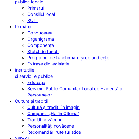
publice locale
Primarul
Consiliul local
RUTI
Primăria
Conducerea
Organigrama
Componența
Statul de funcții
Programul de funcționare și de audiențe
Extrase din legislație
Instituțiile
și serviciile publice
Educația
Serviciul Public Comunitar Local de Evidență a
Persoanelor
Cultură și tradiții
Cultură și tradiții în imagini
Campania „Hai în Oltenia”
Tradiții novăcene
Personalități novăcene
Recomandări rute turistice
Servicii