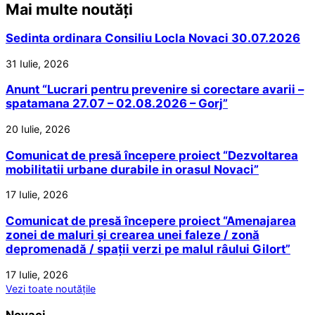
Mai multe noutăți
Sedinta ordinara Consiliu Locla Novaci 30.07.2026
31 Iulie, 2026
Anunt “Lucrari pentru prevenire si corectare avarii –
spatamana 27.07 – 02.08.2026 – Gorj”
20 Iulie, 2026
Comunicat de presă începere proiect “Dezvoltarea
mobilitatii urbane durabile in orasul Novaci”
17 Iulie, 2026
Comunicat de presă începere proiect “Amenajarea
zonei de maluri și crearea unei faleze / zonă
depromenadă / spații verzi pe malul râului Gilort”
17 Iulie, 2026
Vezi toate noutățile
Novaci