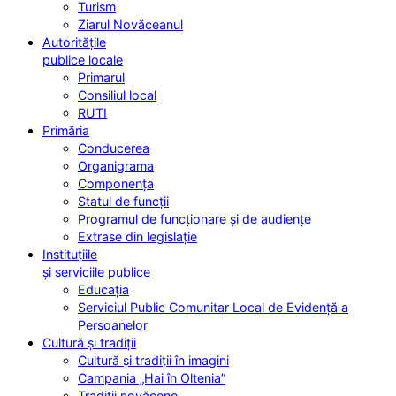
Turism
Ziarul Novăceanul
Autoritățile
publice locale
Primarul
Consiliul local
RUTI
Primăria
Conducerea
Organigrama
Componența
Statul de funcții
Programul de funcționare și de audiențe
Extrase din legislație
Instituțiile
și serviciile publice
Educația
Serviciul Public Comunitar Local de Evidență a
Persoanelor
Cultură și tradiții
Cultură și tradiții în imagini
Campania „Hai în Oltenia”
Tradiții novăcene