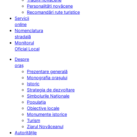
Personalități novăcene
Recomandări rute turistice
Servicii
online
Nomenclatura
stradală
Monitorul
Oficial Local
Despre
oraș
Prezentare generală
Monografia orașului
Istoric
Strategia de dezvoltare
Simbolurile Naționale
Populația
Obiective locale
Monumente istorice
Turism
Ziarul Novăceanul
Autoritățile