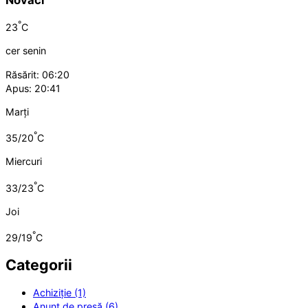
°
23
C
cer senin
Răsărit: 06:20
Apus: 20:41
Marți
°
35/20
C
Miercuri
°
33/23
C
Joi
°
29/19
C
Categorii
Achiziție (1)
Anunț de presă (6)