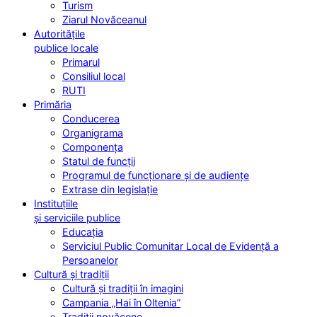
Turism
Ziarul Novăceanul
Autoritățile
publice locale
Primarul
Consiliul local
RUTI
Primăria
Conducerea
Organigrama
Componența
Statul de funcții
Programul de funcționare și de audiențe
Extrase din legislație
Instituțiile
și serviciile publice
Educația
Serviciul Public Comunitar Local de Evidență a
Persoanelor
Cultură și tradiții
Cultură și tradiții în imagini
Campania „Hai în Oltenia”
Tradiții novăcene