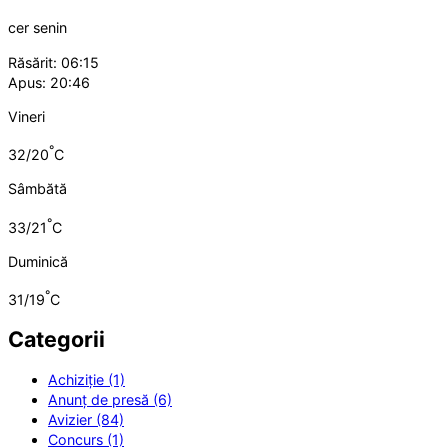
cer senin
Răsărit: 06:15
Apus: 20:46
Vineri
°
32/20
C
Sâmbătă
°
33/21
C
Duminică
°
31/19
C
Categorii
Achiziție (1)
Anunț de presă (6)
Avizier (84)
Concurs (1)