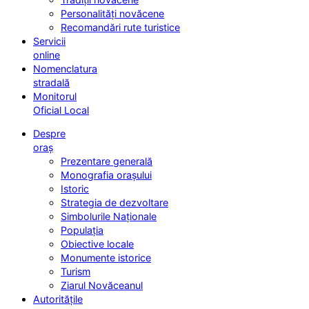
Personalități novăcene
Recomandări rute turistice
Servicii
online
Nomenclatura
stradală
Monitorul
Oficial Local
Despre
oraș
Prezentare generală
Monografia orașului
Istoric
Strategia de dezvoltare
Simbolurile Naționale
Populația
Obiective locale
Monumente istorice
Turism
Ziarul Novăceanul
Autoritățile