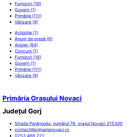
Furnizori (16)
Guvern (1)
Primărie (111)
Vânzare (9)
Achiziție (1)
Anunț de presă (6)
Avizier (84)
Concurs (1)
Furnizori (16)
Guvern (1)
Primărie (111)
Vânzare (9)
Primăria Orașului Novaci
Județul
Gorj
Strada Parângului, numărul 79, orașul Novaci 215300
contact@primarianovaci.ro
0253 466 221