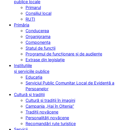
publice locale
Primarul
Consiliul local
RUTI
Primăria
Conducerea
Organigrama
Componența
Statul de funcții
Programul de funcționare și de audiențe
Extrase din legislație
Instituțiile
și serviciile publice
Educația
Serviciul Public Comunitar Local de Evidență a
Persoanelor
Cultură și tradiții
Cultură și tradiții în imagini
Campania „Hai în Oltenia”
Tradiții novăcene
Personalități novăcene
Recomandări rute turistice
Servicii