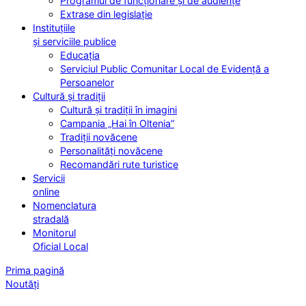
Programul de funcționare și de audiențe
Extrase din legislație
Instituțiile
și serviciile publice
Educația
Serviciul Public Comunitar Local de Evidență a
Persoanelor
Cultură și tradiții
Cultură și tradiții în imagini
Campania „Hai în Oltenia”
Tradiții novăcene
Personalități novăcene
Recomandări rute turistice
Servicii
online
Nomenclatura
stradală
Monitorul
Oficial Local
Prima pagină
Noutăți