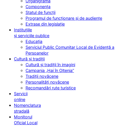
Organigrama
Componența
Statul de funcții
Programul de funcționare și de audiențe
Extrase din legislație
Instituțiile
și serviciile publice
Educația
Serviciul Public Comunitar Local de Evidență a
Persoanelor
Cultură și tradiții
Cultură și tradiții în imagini
Campania „Hai în Oltenia”
Tradiții novăcene
Personalități novăcene
Recomandări rute turistice
Servicii
online
Nomenclatura
stradală
Monitorul
Oficial Local