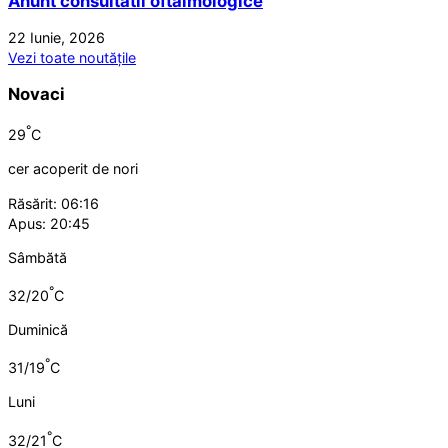
Anunt consultatii oftalmologice
22 Iunie, 2026
Vezi toate noutățile
Novaci
°
29
C
cer acoperit de nori
Răsărit: 06:16
Apus: 20:45
Sâmbătă
°
32/20
C
Duminică
°
31/19
C
Luni
°
32/21
C