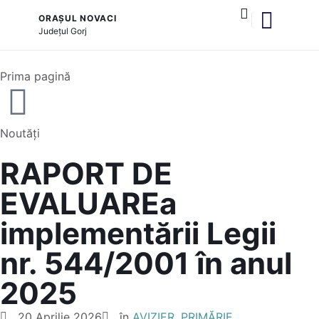
ORAȘUL NOVACI
Județul
Gorj
și serviciile publice
Cultură și tradiții
Prima pagină
Noutăți
RAPORT DE
EVALUAREa
implementării Legii
nr. 544/2001 în anul
2025
20 Aprilie 2026
în
AVIZIER
,
PRIMĂRIE