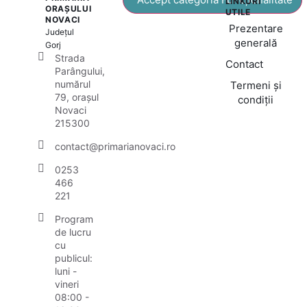
LINKURI
ORAȘULUI
UTILE
NOVACI
Prezentare
Județul
generală
Gorj
Strada
Contact
Parângului,
numărul
Termeni și
79, orașul
condiții
Novaci
215300
contact@primarianovaci.ro
0253
466
221
Program
de lucru
cu
publicul:
luni -
vineri
08:00 -