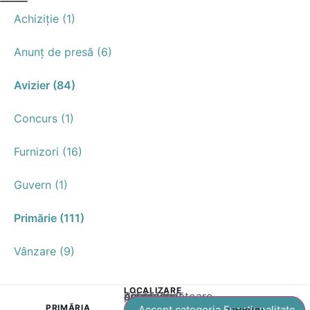
Achiziție (1)
Anunț de presă (6)
Avizier (84)
Concurs (1)
Furnizori (16)
Guvern (1)
Primărie (111)
Vânzare (9)
LOCALIZARE
Acest conținut este blocat până când acceptați categoria corespunzătoare de cookie-uri.
PRIMĂRIA
Accept categoria Funcționalitate