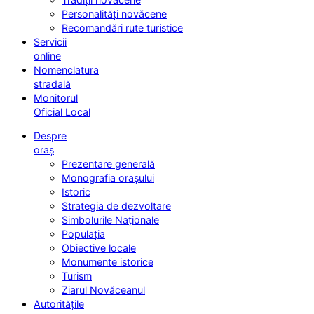
Personalități novăcene
Recomandări rute turistice
Servicii
online
Nomenclatura
stradală
Monitorul
Oficial Local
Despre
oraș
Prezentare generală
Monografia orașului
Istoric
Strategia de dezvoltare
Simbolurile Naționale
Populația
Obiective locale
Monumente istorice
Turism
Ziarul Novăceanul
Autoritățile