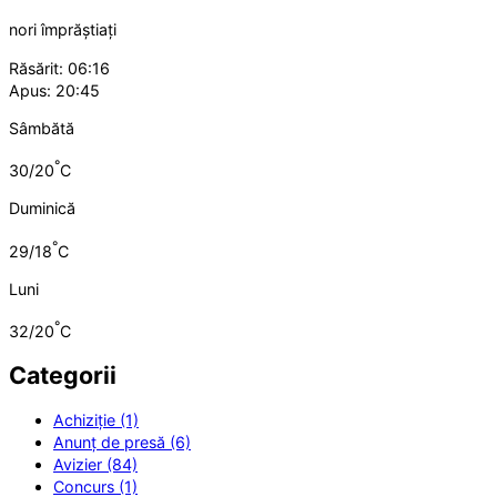
nori împrăștiați
Răsărit: 06:16
Apus: 20:45
Sâmbătă
°
30/20
C
Duminică
°
29/18
C
Luni
°
32/20
C
Categorii
Achiziție (1)
Anunț de presă (6)
Avizier (84)
Concurs (1)