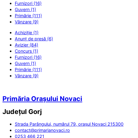
Furnizori (16)
Guvern (1)
Primărie (111)
Vânzare (9)
Achiziție (1)
Anunț de presă (6)
Avizier (84)
Concurs (1)
Furnizori (16)
Guvern (1)
Primărie (111)
Vânzare (9)
Primăria Orașului Novaci
Județul
Gorj
Strada Parângului, numărul 79, orașul Novaci 215300
contact@primarianovaci.ro
0253 466 221