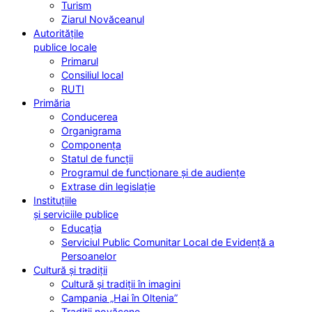
Turism
Ziarul Novăceanul
Autoritățile
publice locale
Primarul
Consiliul local
RUTI
Primăria
Conducerea
Organigrama
Componența
Statul de funcții
Programul de funcționare și de audiențe
Extrase din legislație
Instituțiile
și serviciile publice
Educația
Serviciul Public Comunitar Local de Evidență a
Persoanelor
Cultură și tradiții
Cultură și tradiții în imagini
Campania „Hai în Oltenia”
Tradiții novăcene