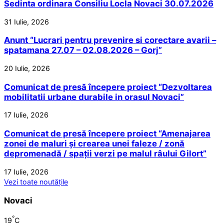
Sedinta ordinara Consiliu Locla Novaci 30.07.2026
31 Iulie, 2026
Anunt “Lucrari pentru prevenire si corectare avarii –
spatamana 27.07 – 02.08.2026 – Gorj”
20 Iulie, 2026
Comunicat de presă începere proiect “Dezvoltarea
mobilitatii urbane durabile in orasul Novaci”
17 Iulie, 2026
Comunicat de presă începere proiect “Amenajarea
zonei de maluri și crearea unei faleze / zonă
depromenadă / spații verzi pe malul râului Gilort”
17 Iulie, 2026
Vezi toate noutățile
Novaci
°
19
C