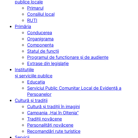
publice locale
Primarul
Consiliul local
RUTI
Primăria
Conducerea
Organigrama
Componența
Statul de funcții
Programul de funcționare și de audiențe
Extrase din legislație
Instituțiile
și serviciile publice
Educația
Serviciul Public Comunitar Local de Evidență a
Persoanelor
Cultură și tradiții
Cultură și tradiții în imagini
Campania „Hai în Oltenia”
Tradiții novăcene
Personalități novăcene
Recomandări rute turistice
Servicii