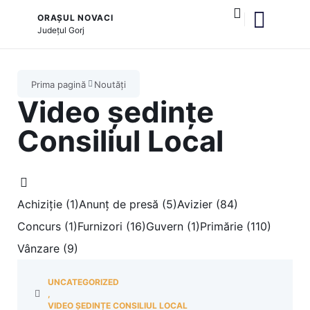
ORAȘUL NOVACI
Județul
Gorj
și serviciile publice
Cultură și tradiții
Prima pagină
Noutăți
Video ședințe
Consiliul Local
Achiziție (1)
Anunț de presă (5)
Avizier (84)
Concurs (1)
Furnizori (16)
Guvern (1)
Primărie (110)
Vânzare (9)
UNCATEGORIZED
,
VIDEO ȘEDINȚE CONSILIUL LOCAL