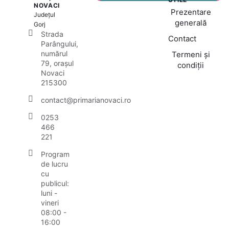
NOVACI
Prezentare
Județul
generală
Gorj
Strada
Contact
Parângului,
numărul
Termeni și
79, orașul
condiții
Novaci
215300
contact@primarianovaci.ro
0253
466
221
Program
de lucru
cu
publicul:
luni -
vineri
08:00 -
16:00