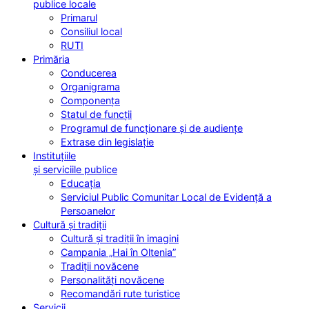
publice locale
Primarul
Consiliul local
RUTI
Primăria
Conducerea
Organigrama
Componența
Statul de funcții
Programul de funcționare și de audiențe
Extrase din legislație
Instituțiile
și serviciile publice
Educația
Serviciul Public Comunitar Local de Evidență a
Persoanelor
Cultură și tradiții
Cultură și tradiții în imagini
Campania „Hai în Oltenia”
Tradiții novăcene
Personalități novăcene
Recomandări rute turistice
Servicii