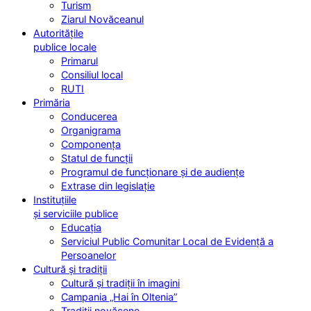
Turism
Ziarul Novăceanul
Autoritățile
publice locale
Primarul
Consiliul local
RUTI
Primăria
Conducerea
Organigrama
Componența
Statul de funcții
Programul de funcționare și de audiențe
Extrase din legislație
Instituțiile
și serviciile publice
Educația
Serviciul Public Comunitar Local de Evidență a
Persoanelor
Cultură și tradiții
Cultură și tradiții în imagini
Campania „Hai în Oltenia”
Tradiții novăcene