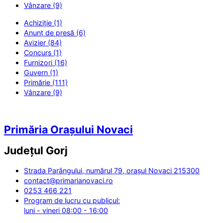
Vânzare (9)
Achiziție (1)
Anunț de presă (6)
Avizier (84)
Concurs (1)
Furnizori (16)
Guvern (1)
Primărie (111)
Vânzare (9)
Primăria Orașului Novaci
Județul
Gorj
Strada Parângului, numărul 79, orașul Novaci 215300
contact@primarianovaci.ro
0253 466 221
Program de lucru cu publicul:
luni - vineri 08:00 - 16:00