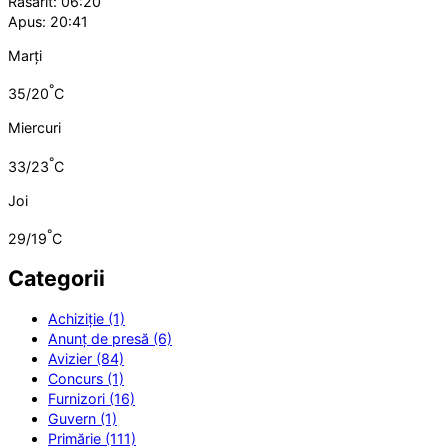
Răsărit: 06:20
Apus: 20:41
Marți
°
35/20
C
Miercuri
°
33/23
C
Joi
°
29/19
C
Categorii
Achiziție (1)
Anunț de presă (6)
Avizier (84)
Concurs (1)
Furnizori (16)
Guvern (1)
Primărie (111)