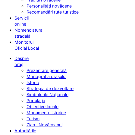
Personalități novăcene
Recomandări rute turistice
Servicii
online
Nomenclatura
stradală
Monitorul
Oficial Local
Despre
oraș
Prezentare generală
Monografia orașului
Istoric
Strategia de dezvoltare
Simbolurile Naționale
Populația
Obiective locale
Monumente istorice
Turism
Ziarul Novăceanul
Autoritățile