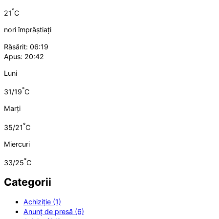
°
21
C
nori împrăștiați
Răsărit: 06:19
Apus: 20:42
Luni
°
31/19
C
Marți
°
35/21
C
Miercuri
°
33/25
C
Categorii
Achiziție (1)
Anunț de presă (6)