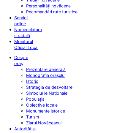
Personalități novăcene
Recomandări rute turistice
Servicii
online
Nomenclatura
stradală
Monitorul
Oficial Local
Despre
oraș
Prezentare generală
Monografia orașului
Istoric
Strategia de dezvoltare
Simbolurile Naționale
Populația
Obiective locale
Monumente istorice
Turism
Ziarul Novăceanul
Autoritățile