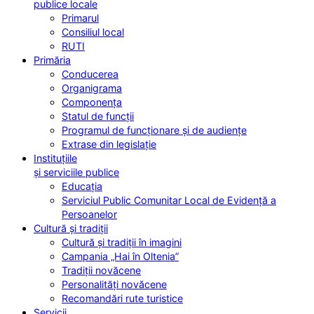
publice locale
Primarul
Consiliul local
RUTI
Primăria
Conducerea
Organigrama
Componența
Statul de funcții
Programul de funcționare și de audiențe
Extrase din legislație
Instituțiile
și serviciile publice
Educația
Serviciul Public Comunitar Local de Evidență a
Persoanelor
Cultură și tradiții
Cultură și tradiții în imagini
Campania „Hai în Oltenia”
Tradiții novăcene
Personalități novăcene
Recomandări rute turistice
Servicii