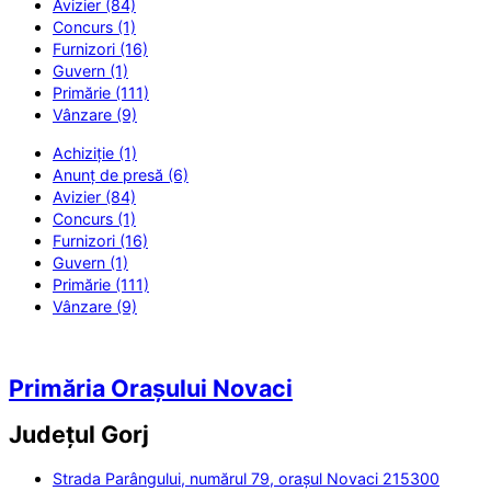
Avizier (84)
Concurs (1)
Furnizori (16)
Guvern (1)
Primărie (111)
Vânzare (9)
Achiziție (1)
Anunț de presă (6)
Avizier (84)
Concurs (1)
Furnizori (16)
Guvern (1)
Primărie (111)
Vânzare (9)
Primăria Orașului Novaci
Județul
Gorj
Strada Parângului, numărul 79, orașul Novaci 215300