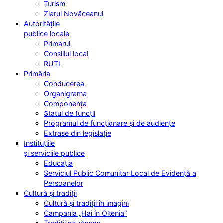
Turism
Ziarul Novăceanul
Autoritățile
publice locale
Primarul
Consiliul local
RUTI
Primăria
Conducerea
Organigrama
Componența
Statul de funcții
Programul de funcționare și de audiențe
Extrase din legislație
Instituțiile
și serviciile publice
Educația
Serviciul Public Comunitar Local de Evidență a
Persoanelor
Cultură și tradiții
Cultură și tradiții în imagini
Campania „Hai în Oltenia”
Tradiții novăcene