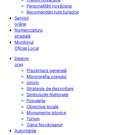
Personalități novăcene
Recomandări rute turistice
Servicii
online
Nomenclatura
stradală
Monitorul
Oficial Local
Despre
oraș
Prezentare generală
Monografia orașului
Istoric
Strategia de dezvoltare
Simbolurile Naționale
Populația
Obiective locale
Monumente istorice
Turism
Ziarul Novăceanul
Autoritățile