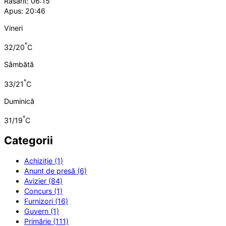
Răsărit: 06:15
Apus: 20:46
Vineri
°
32/20
C
Sâmbătă
°
33/21
C
Duminică
°
31/19
C
Categorii
Achiziție (1)
Anunț de presă (6)
Avizier (84)
Concurs (1)
Furnizori (16)
Guvern (1)
Primărie (111)