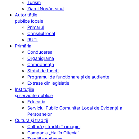
Turism
Ziarul Novăceanul
Autoritățile
publice locale
Primarul
Consiliul local
RUTI
Primăria
Conducerea
Organigrama
Componența
Statul de funcții
Programul de funcționare și de audiențe
Extrase din legislație
Instituțiile
și serviciile publice
Educația
Serviciul Public Comunitar Local de Evidență a
Persoanelor
Cultură și tradiții
Cultură și tradiții în imagini
Campania „Hai în Oltenia”
Tradiții novăcene