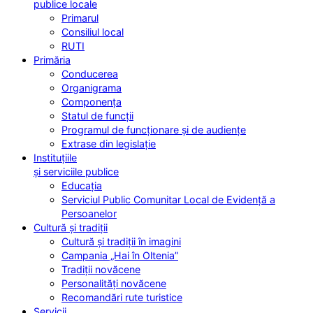
publice locale
Primarul
Consiliul local
RUTI
Primăria
Conducerea
Organigrama
Componența
Statul de funcții
Programul de funcționare și de audiențe
Extrase din legislație
Instituțiile
și serviciile publice
Educația
Serviciul Public Comunitar Local de Evidență a
Persoanelor
Cultură și tradiții
Cultură și tradiții în imagini
Campania „Hai în Oltenia”
Tradiții novăcene
Personalități novăcene
Recomandări rute turistice
Servicii