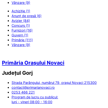
Vânzare (9)
Achiziție (1)
Anunț de presă (6)
Avizier (84)
Concurs (1)
Furnizori (16)
Guvern (1)
Primărie (111)
Vânzare (9)
Primăria Orașului Novaci
Județul
Gorj
Strada Parângului, numărul 79, orașul Novaci 215300
contact@primarianovaci.ro
0253 466 221
Program de lucru cu publicul:
luni - vineri 08:00 - 16:00